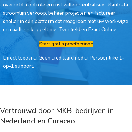
overzicht, controle en rust willen. Centraliseer klantdata,
stroomlijn verkoop, beheer projecten en factureer
sneller in één platform dat meegroeit met uw werkwijze
en naadloos koppelt met Twinfield en Exact Online.
Start gratis proefperiode
Direct toegang. Geen creditcard nodig. Persoonlijke 1-
op-1 support.
Vertrouwd door MKB-bedrijven in
Nederland en Curacao.